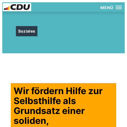
MENÜ
Soziales
Wir fördern Hilfe zur
Selbsthilfe als
Grundsatz einer
soliden,